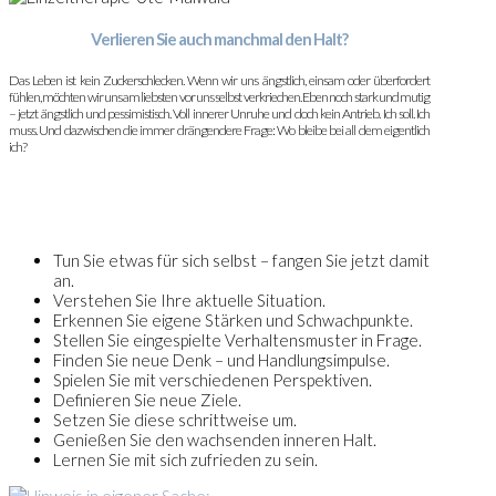
Verlieren Sie auch manchmal den Halt?
Das Leben ist kein Zuckerschlecken. Wenn wir uns ängstlich, einsam oder überfordert
fühlen, möchten wir uns am liebsten vor uns selbst verkriechen. Eben noch stark und mutig
– jetzt ängstlich und pessimistisch. Voll innerer Unruhe und doch kein Antrieb. Ich soll. Ich
muss. Und dazwischen die immer drängendere Frage: Wo bleibe bei all dem eigentlich
ich?
Tun Sie etwas für sich selbst – fangen Sie jetzt damit
an.
Verstehen Sie Ihre aktuelle Situation.
Erkennen Sie eigene Stärken und Schwachpunkte.
Stellen Sie eingespielte Verhaltensmuster in Frage.
Finden Sie neue Denk – und Handlungsimpulse.
Spielen Sie mit verschiedenen Perspektiven.
Definieren Sie neue Ziele.
Setzen Sie diese schrittweise um.
Genießen Sie den wachsenden inneren Halt.
Lernen Sie mit sich zufrieden zu sein.