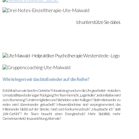
Ich unterstütze Sie dabei.
Wie kriegen wir das bloß wieder auf die Reihe?
Es fühlt sich an wie Sand im Getriebe? Monate lang rund um die Uhr gearbeitet – trotzdem
Umsatzstillstand oder sogar Rückgang? Im Team herrscht „Lagerkoller“. Jede Initiative wird
zum Bumerang? Unstimmigkeiten und Sticheleien unter Kollegen? Statt miteinander zu
reden wird übereinander getuschelt? Missverständnisse sind vorprogrammiert, das
Miteinander bleibt auf der Strecke. Neid und Konkurrenzdruck? „Hauptsache ich“ statt
„Wir-Gefühl“? Ihr Team braucht einen Energieschub? Mehr Stabilität, mehr
Gemeinsamkeit, Neuausrichtung. Aber wie?