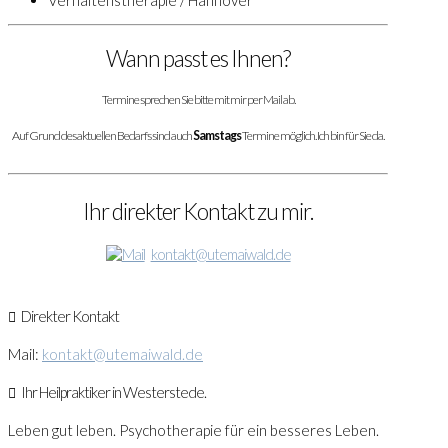
Verhaltenstherapie / Hannover
Wann passt es Ihnen?
Termine sprechen Sie bitte mit mir per Mail ab.
Auf Grund des aktuellen Bedarfs sind auch
Samstags
Termine möglich. Ich bin für Sie da.
Ihr direkter Kontakt zu mir.
kontakt@utemaiwald.de
Direkter Kontakt
Mail:
kontakt@utemaiwald.de
Ihr Heilpraktiker in Westerstede.
Leben gut leben. Psychotherapie für ein besseres Leben.